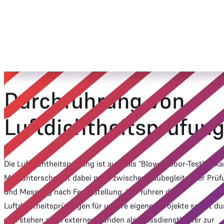
Durchführung von
Luftdichtheitsprüfun
Die Luftdichtheitsprüfung ist auch als "Blower-Door-Test" beka
Man unterscheidet dabei noch zwischen baubegleitender Prüf
und Messung nach Fertigstellung. Wir führen die
Luftdichtheitsprüfungen für unsere eigenen Projekte selbst du
und stehen auch externen Kunden als Messdienstleister zur