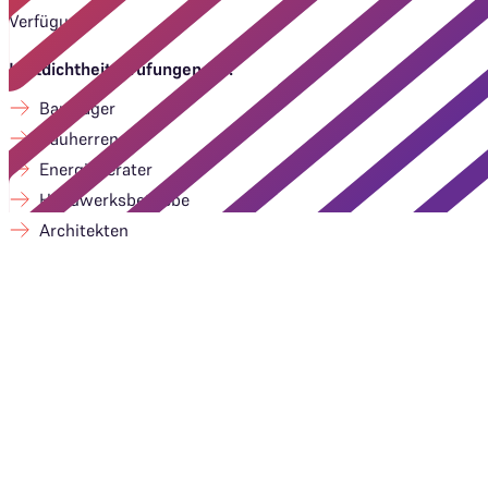
Verfügung.
Luftdichtheitsprüfungen für:
Bauträger
Bauherren
Energieberater
Handwerksbetriebe
Architekten